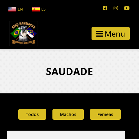
EN
ES
Menu
SAUDADE
Todos
Machos
Fêmeas