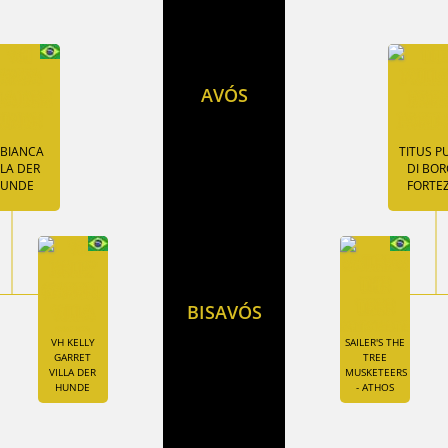
AVÓS
 BIANCA
TITUS P
LLA DER
DI BO
UNDE
FORTE
BISAVÓS
VH KELLY
SAILER'S THE
GARRET
TREE
VILLA DER
MUSKETEERS
HUNDE
- ATHOS