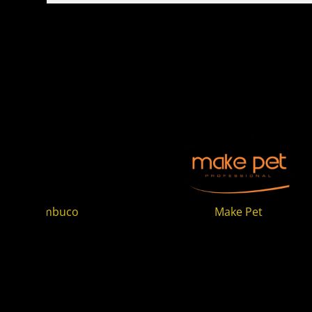
ake Pet
PremieR