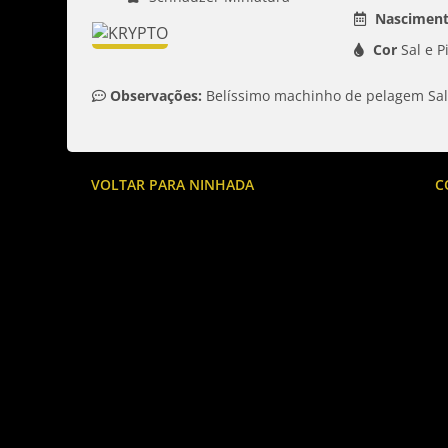
Nasciment
Cor
Sal e 
Observações:
 Belíssimo machinho de pelagem Sal 
VOLTAR PARA NINHADA
C