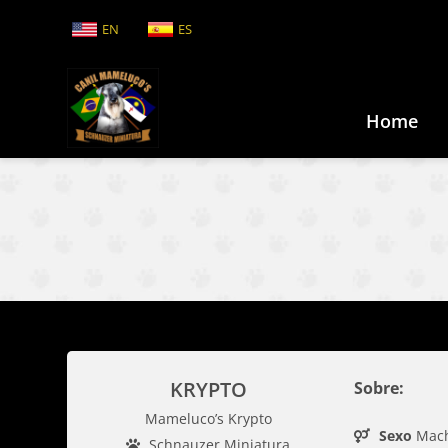
EN
ES
Home
KRYPTO
Sobre:
Mameluco’s Krypto
Sexo
Mac
Schnauzer Miniatura