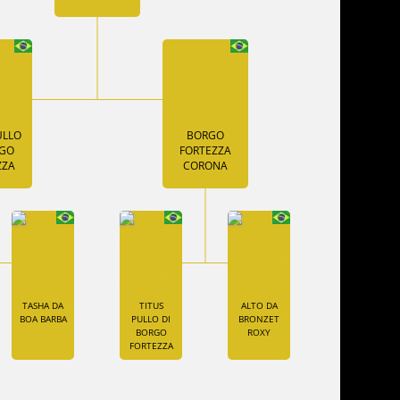
ULLO
BORGO
RGO
FORTEZZA
ZZA
CORONA
TASHA DA
TITUS
ALTO DA
BOA BARBA
PULLO DI
BRONZET
BORGO
ROXY
FORTEZZA