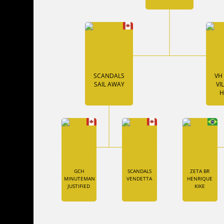
SCANDALS
VH
SAIL AWAY
VI
H
GCH
SCANDALS
ZETA BR
MINUTEMAN
VENDETTA
HENRIQUE
JUSTIFIED
KIKE