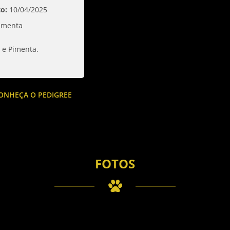
o:
10/04/2025
Pimenta
e Pimenta.  

ONHEÇA O PEDIGREE
FOTOS