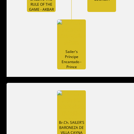
RULE OF THE
GAME - AKBAR
Sailer's
Príncipe
Encantado -
Prince
Br.Ch. SAILER'S
BARONEZA DE
VILLA CAYNA