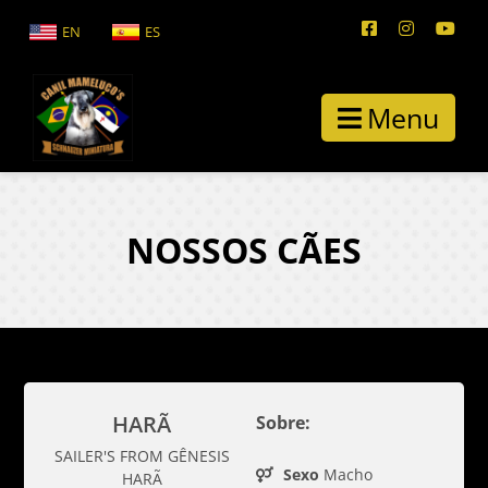
EN
ES
Menu
NOSSOS CÃES
HARÃ
Sobre:
SAILER'S FROM GÊNESIS
Sexo
Macho
HARÃ