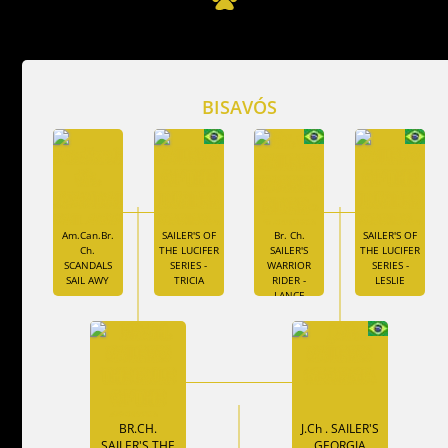
BISAVÓS
Am.Can.Br.
SAILER'S OF
Br. Ch.
SAILER'S OF
Ch.
THE LUCIFER
SAILER'S
THE LUCIFER
SCANDALS
SERIES -
WARRIOR
SERIES -
SAIL AWY
TRICIA
RIDER -
LESLIE
LANCE
BR.CH.
J.Ch . SAILER'S
SAILER'S THE
GEORGIA