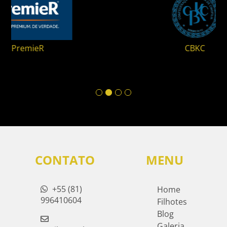
CBKC
CONTATO
MENU
+55 (81)
Home
996410604
Filhotes
Blog
Galeria