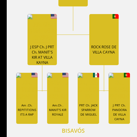
J ESP Ch. J PRT
ROCK ROSE DE
Ch. MANIT'S
VILLA CAYNA
KIR AT VILLA
KAYNA
Am .Ch.
Am.Ch .
PRT Ch. JACK
J PRT Ch.
REPITITIONS
MANIT'S KIR
SPARROW
PANDORA
ITS A RAP
ROYALE
DE MIGUEL
DE VILLA
CAYNA
BISAVÓS