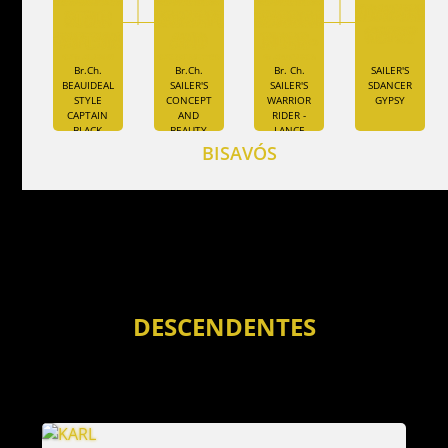
Br.Ch.
Br.Ch.
Br. Ch.
SAILER'S
BEAUIDEAL
SAILER'S
SAILER'S
SDANCER
STYLE
CONCEPT
WARRIOR
GYPSY
CAPTAIN
AND
RIDER -
BLACK
BEAUTY
LANCE
BEARD
BISAVÓS
DESCENDENTES