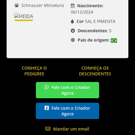
Schnauzer Miniatura
Nascimento:
06/12/2024
Cor
SAL E PIMENTA
Descendentes:
5
País de origem:
CONHEÇA O
CONHEÇA OS
PEDIGREE
DESCENDENTES
Fale com o Criador
Agora
Fale com o Criador
Agora
Mandar um email