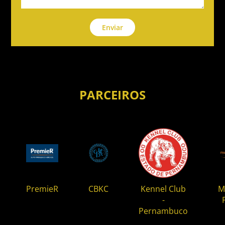
Enviar
PARCEIROS
PremieR
CBKC
Kennel Club
M
-
Pernambuco