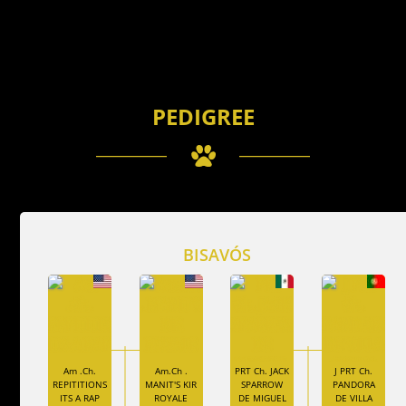
PEDIGREE
BISAVÓS
Am .Ch.
Am.Ch .
PRT Ch. JACK
J PRT Ch.
REPITITIONS
MANIT'S KIR
SPARROW
PANDORA
ITS A RAP
ROYALE
DE MIGUEL
DE VILLA