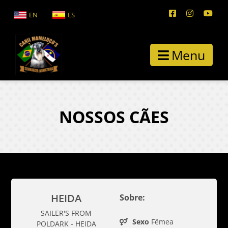
EN
ES
Menu
NOSSOS CÃES
HEIDA
Sobre:
SAILER'S FROM
Sexo
Fêmea
POLDARK - HEIDA