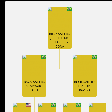
BR.Ch SAILER'S
JUST FOR MY
PLEASURE -
DONA
Br.Ch. SAILER'S
Br.Ch. SAILER'S
STAR WARS
FERAL FIRE -
DARTH
RAVENA